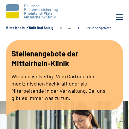
Mittelrhein-Klinik Bad Salzig
…
Stellenangebote
Unsere Klinik
Stellenangebote der
Unsere Angebote
Mittelrhein-Klinik
Ihre Rehabilitation
Wir sind vielseitig: Vom Gärtner, der
medizinischen Fachkraft oder als
Karriere
Mitarbeitende in der Verwaltung. Bei uns
gibt es immer was zu tun.
Zuweisende &
Selbsthilfegruppen
Suche