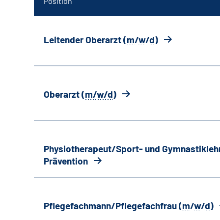
Position
Leitender Oberarzt (
m
/
w
/
d
)
Oberarzt (
m/w/d
)
Physiotherapeut/Sport- und Gymnastiklehr
Prävention
Pflegefachmann/Pflegefachfrau (
m
/
w
/
d
)