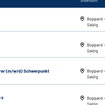
Arbeitsort
Boppard 
Salzig
Boppard 
Salzig
er (
m
/
w
/
d
) Schwerpunkt
Boppard 
Salzig
Boppard 
Salzig