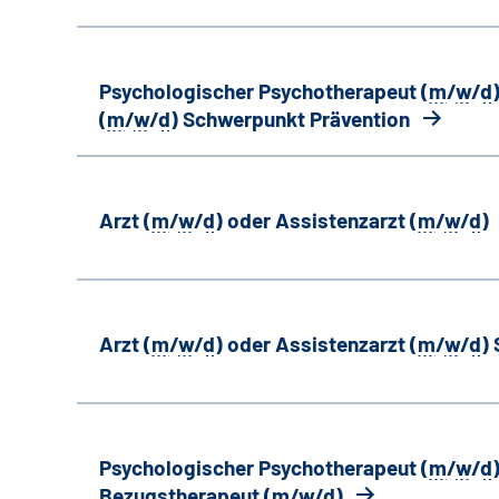
Psychologischer Psychotherapeut (
m
/
w
/
d
(
m
/
w
/
d
) Schwerpunkt Prävention
Arzt (
m
/
w
/
d
) oder Assistenzarzt (
m
/
w
/
d
)
Arzt (
m
/
w
/
d
) oder Assistenzarzt (
m
/
w
/
d
)
Psychologischer Psychotherapeut (
m
/
w
/
d
Bezugstherapeut (
m
/
w
/
d
)