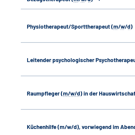
Physiotherapeut/Sporttherapeut (
m
/
w
/
d
)
Leitender psychologischer Psychotherapeu
Raumpfleger (
m/w/d
) in der Hauswirtscha
Küchenhilfe (m/w/d), vorwiegend im Aben