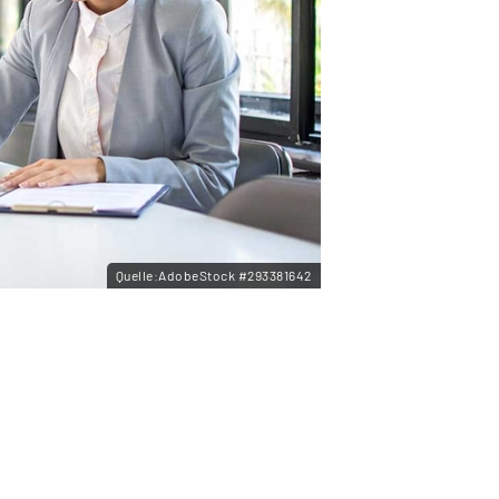
Quelle:AdobeStock #293381642