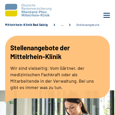
Mittelrhein-Klinik Bad Salzig
…
Stellenangebote
Unsere Klinik
Stellenangebote der
Unsere Angebote
Mittelrhein-Klinik
Ihre Rehabilitation
Wir sind vielseitig: Vom Gärtner, der
medizinischen Fachkraft oder als
Karriere
Mitarbeitende in der Verwaltung. Bei uns
gibt es immer was zu tun.
Zuweisende &
Selbsthilfegruppen
Suche