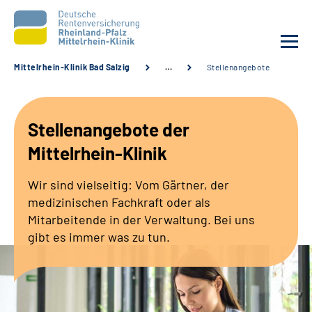
Mittelrhein-Klinik Bad Salzig
…
Stellenangebote
Unsere Klinik
Stellenangebote der
Unsere Angebote
Mittelrhein-Klinik
Ihre Rehabilitation
Wir sind vielseitig: Vom Gärtner, der
medizinischen Fachkraft oder als
Karriere
Mitarbeitende in der Verwaltung. Bei uns
gibt es immer was zu tun.
Zuweisende &
Selbsthilfegruppen
Suche