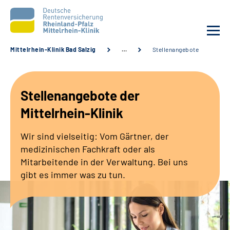
Mittelrhein-Klinik Bad Salzig
…
Stellenangebote
Unsere Klinik
Stellenangebote der
Unsere Angebote
Mittelrhein-Klinik
Ihre Rehabilitation
Wir sind vielseitig: Vom Gärtner, der
medizinischen Fachkraft oder als
Karriere
Mitarbeitende in der Verwaltung. Bei uns
gibt es immer was zu tun.
Zuweisende &
Selbsthilfegruppen
Suche