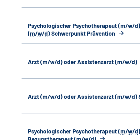
Psychologischer Psychotherapeut (
m
/
w
/
d
(
m
/
w
/
d
) Schwerpunkt Prävention
Arzt (
m
/
w
/
d
) oder Assistenzarzt (
m
/
w
/
d
)
Arzt (
m
/
w
/
d
) oder Assistenzarzt (
m
/
w
/
d
)
Psychologischer Psychotherapeut (
m
/
w
/
d
Bezugstherapeut (
m
/
w
/
d
)