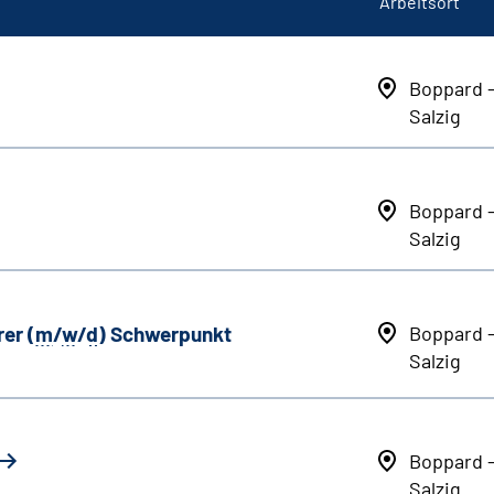
Arbeitsort
Boppard 
Salzig
Boppard 
Salzig
er (
m
/
w
/
d
) Schwerpunkt
Boppard 
Salzig
Boppard 
Salzig