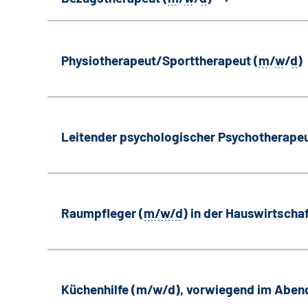
Physiotherapeut/Sporttherapeut (
m
/
w
/
d
)
Leitender psychologischer Psychotherapeu
Raumpfleger (
m/w/d
) in der Hauswirtscha
Küchenhilfe (m/w/d), vorwiegend im Aben