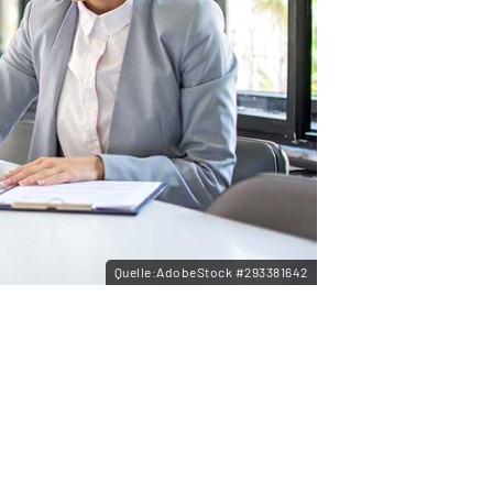
Quelle:AdobeStock #293381642