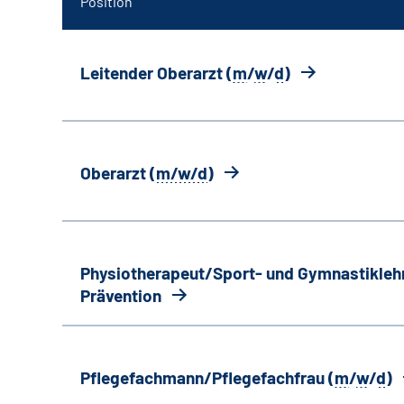
Position
Leitender Oberarzt (
m
/
w
/
d
)
Oberarzt (
m/w/d
)
Physiotherapeut/Sport- und Gymnastiklehr
Prävention
Pflegefachmann/Pflegefachfrau (
m
/
w
/
d
)