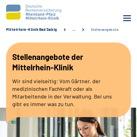
Mittelrhein-Klinik Bad Salzig
…
Stellenangebote
Unsere Klinik
Stellenangebote der
Unsere Angebote
Mittelrhein-Klinik
Ihre Rehabilitation
Wir sind vielseitig: Vom Gärtner, der
medizinischen Fachkraft oder als
Karriere
Mitarbeitende in der Verwaltung. Bei uns
gibt es immer was zu tun.
Zuweisende &
Selbsthilfegruppen
Suche