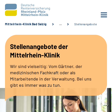
Mittelrhein-Klinik Bad Salzig
…
Stellenangebote
Unsere Klinik
Stellenangebote der
Unsere Angebote
Mittelrhein-Klinik
Ihre Rehabilitation
Wir sind vielseitig: Vom Gärtner, der
medizinischen Fachkraft oder als
Karriere
Mitarbeitende in der Verwaltung. Bei uns
gibt es immer was zu tun.
Zuweisende &
Selbsthilfegruppen
Suche