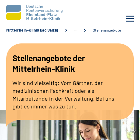
Mittelrhein-Klinik Bad Salzig
…
Stellenangebote
Unsere Klinik
Stellenangebote der
Unsere Angebote
Mittelrhein-Klinik
Ihre Rehabilitation
Wir sind vielseitig: Vom Gärtner, der
medizinischen Fachkraft oder als
Karriere
Mitarbeitende in der Verwaltung. Bei uns
gibt es immer was zu tun.
Zuweisende &
Selbsthilfegruppen
Suche