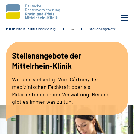
Mittelrhein-Klinik Bad Salzig
…
Stellenangebote
Unsere Klinik
Stellenangebote der
Unsere Angebote
Mittelrhein-Klinik
Ihre Rehabilitation
Wir sind vielseitig: Vom Gärtner, der
medizinischen Fachkraft oder als
Karriere
Mitarbeitende in der Verwaltung. Bei uns
gibt es immer was zu tun.
Zuweisende &
Selbsthilfegruppen
Suche