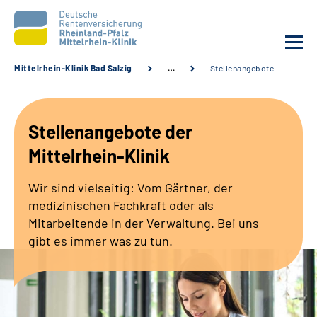
Mittelrhein-Klinik Bad Salzig
…
Stellenangebote
Unsere Klinik
Stellenangebote der
Unsere Angebote
Mittelrhein-Klinik
Ihre Rehabilitation
Wir sind vielseitig: Vom Gärtner, der
medizinischen Fachkraft oder als
Karriere
Mitarbeitende in der Verwaltung. Bei uns
gibt es immer was zu tun.
Zuweisende &
Selbsthilfegruppen
Suche