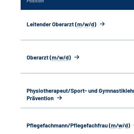
Position
Leitender Oberarzt (
m
/
w
/
d
)
Oberarzt (
m/w/d
)
Physiotherapeut/Sport- und Gymnastiklehr
Prävention
Pflegefachmann/Pflegefachfrau (
m
/
w
/
d
)