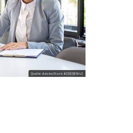
Quelle:AdobeStock #293381642