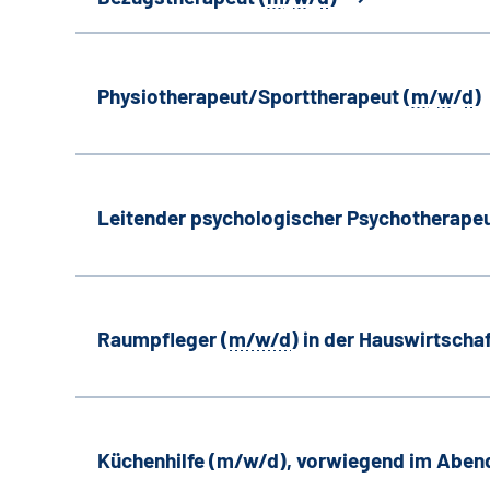
Physiotherapeut/Sporttherapeut (
m
/
w
/
d
)
Leitender psychologischer Psychotherapeu
Raumpfleger (
m/w/d
) in der Hauswirtscha
Küchenhilfe (m/w/d), vorwiegend im Aben