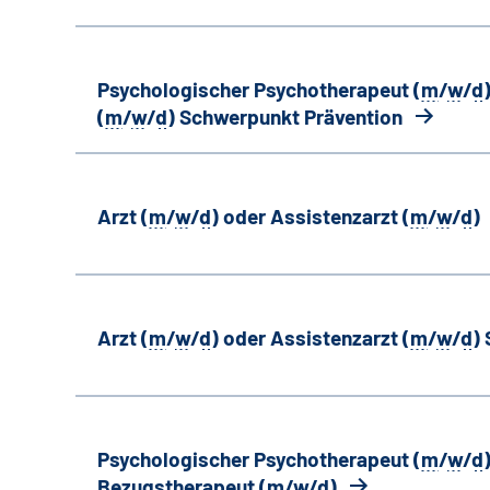
Psychologischer Psychotherapeut (
m
/
w
/
d
(
m
/
w
/
d
) Schwerpunkt Prävention
Arzt (
m
/
w
/
d
) oder Assistenzarzt (
m
/
w
/
d
)
Arzt (
m
/
w
/
d
) oder Assistenzarzt (
m
/
w
/
d
)
Psychologischer Psychotherapeut (
m
/
w
/
d
Bezugstherapeut (
m
/
w
/
d
)