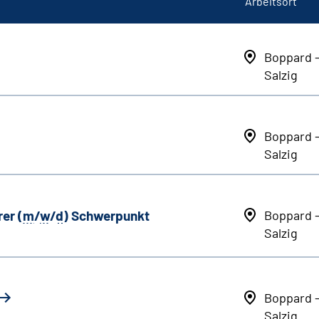
Arbeitsort
Boppard 
Salzig
Boppard 
Salzig
er (
m
/
w
/
d
) Schwerpunkt
Boppard 
Salzig
Boppard 
Salzig