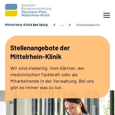
Mittelrhein-Klinik Bad Salzig
…
Stellenangebote
Unsere Klinik
Stellenangebote der
Unsere Angebote
Mittelrhein-Klinik
Ihre Rehabilitation
Wir sind vielseitig: Vom Gärtner, der
medizinischen Fachkraft oder als
Karriere
Mitarbeitende in der Verwaltung. Bei uns
gibt es immer was zu tun.
Zuweisende &
Selbsthilfegruppen
Suche