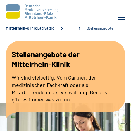
Mittelrhein-Klinik Bad Salzig
…
Stellenangebote
Unsere Klinik
Stellenangebote der
Unsere Angebote
Mittelrhein-Klinik
Ihre Rehabilitation
Wir sind vielseitig: Vom Gärtner, der
medizinischen Fachkraft oder als
Karriere
Mitarbeitende in der Verwaltung. Bei uns
gibt es immer was zu tun.
Zuweisende &
Selbsthilfegruppen
Suche