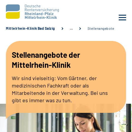
Mittelrhein-Klinik Bad Salzig
…
Stellenangebote
Unsere Klinik
Stellenangebote der
Unsere Angebote
Mittelrhein-Klinik
Ihre Rehabilitation
Wir sind vielseitig: Vom Gärtner, der
medizinischen Fachkraft oder als
Karriere
Mitarbeitende in der Verwaltung. Bei uns
gibt es immer was zu tun.
Zuweisende &
Selbsthilfegruppen
Suche