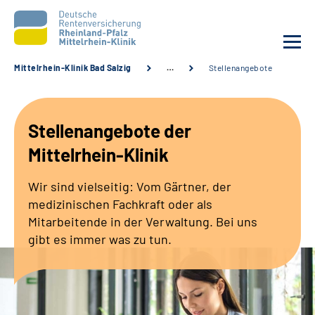
Mittelrhein-Klinik Bad Salzig
…
Stellenangebote
Unsere Klinik
Stellenangebote der
Unsere Angebote
Mittelrhein-Klinik
Ihre Rehabilitation
Wir sind vielseitig: Vom Gärtner, der
medizinischen Fachkraft oder als
Karriere
Mitarbeitende in der Verwaltung. Bei uns
gibt es immer was zu tun.
Zuweisende &
Selbsthilfegruppen
Suche