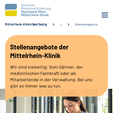
Mittelrhein-Klinik Bad Salzig
…
Stellenangebote
Unsere Klinik
Stellenangebote der
Unsere Angebote
Mittelrhein-Klinik
Ihre Rehabilitation
Wir sind vielseitig: Vom Gärtner, der
medizinischen Fachkraft oder als
Karriere
Mitarbeitende in der Verwaltung. Bei uns
gibt es immer was zu tun.
Zuweisende &
Selbsthilfegruppen
Suche