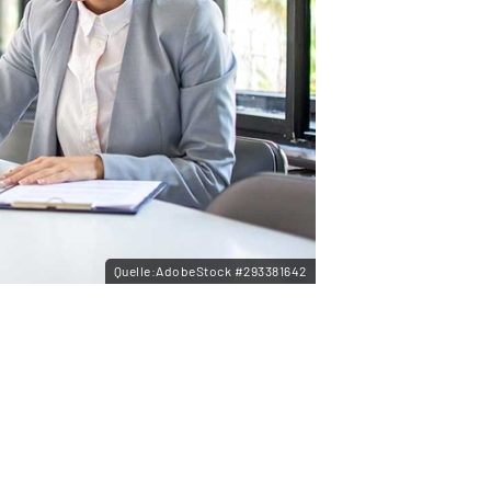
Quelle:AdobeStock #293381642