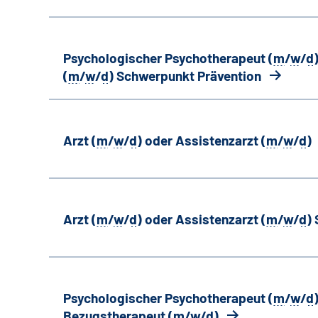
Psychologischer Psychotherapeut (
m
/
w
/
d
(
m
/
w
/
d
) Schwerpunkt Prävention
Arzt (
m
/
w
/
d
) oder Assistenzarzt (
m
/
w
/
d
)
Arzt (
m
/
w
/
d
) oder Assistenzarzt (
m
/
w
/
d
)
Psychologischer Psychotherapeut (
m
/
w
/
d
Bezugstherapeut (
m
/
w
/
d
)