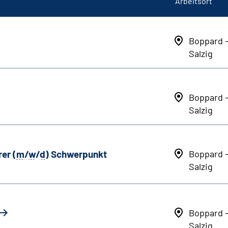
Arbeitsort
Boppard 
Salzig
Boppard 
Salzig
er (
m
/
w
/
d
) Schwerpunkt
Boppard 
Salzig
Boppard 
Salzig