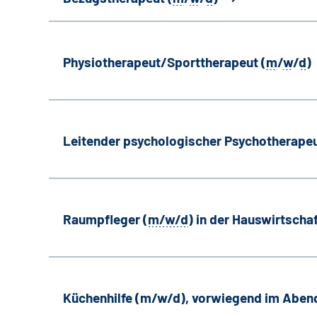
Physiotherapeut/Sporttherapeut (
m
/
w
/
d
)
Leitender psychologischer Psychotherapeu
Raumpfleger (
m/w/d
) in der Hauswirtscha
Küchenhilfe (m/w/d), vorwiegend im Aben