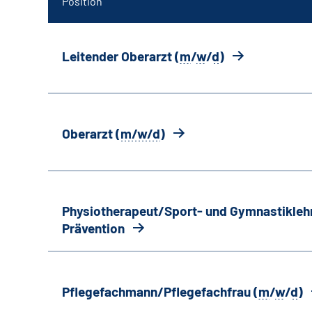
Position
Leitender Oberarzt (
m
/
w
/
d
)
Oberarzt (
m/w/d
)
Physiotherapeut/Sport- und Gymnastiklehr
Prävention
Pflegefachmann/Pflegefachfrau (
m
/
w
/
d
)