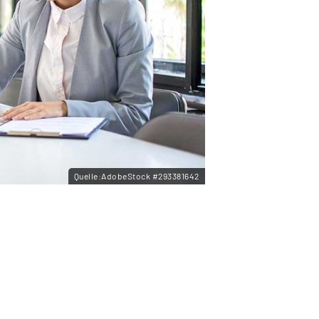
Quelle:AdobeStock #293381642