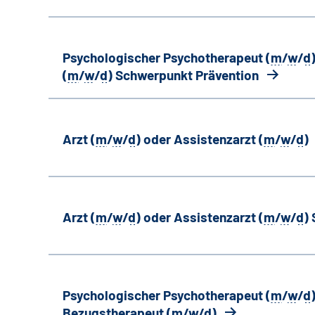
Psychologischer Psychotherapeut (
m
/
w
/
d
(
m
/
w
/
d
) Schwerpunkt Prävention
Arzt (
m
/
w
/
d
) oder Assistenzarzt (
m
/
w
/
d
)
Arzt (
m
/
w
/
d
) oder Assistenzarzt (
m
/
w
/
d
)
Psychologischer Psychotherapeut (
m
/
w
/
d
Bezugstherapeut (
m
/
w
/
d
)