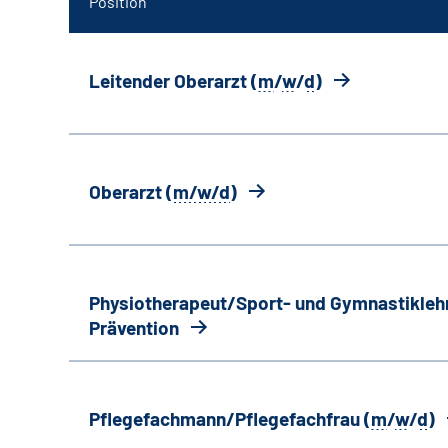
Position
Leitender Oberarzt (
m
/
w
/
d
)
Oberarzt (
m/w/d
)
Physiotherapeut/Sport- und Gymnastiklehr
Prävention
Pflegefachmann/Pflegefachfrau (
m
/
w
/
d
)