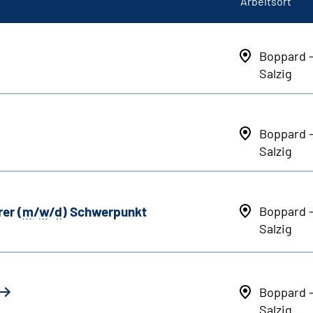
Arbeitsort
Boppard 
Salzig
Boppard 
Salzig
er (
m
/
w
/
d
) Schwerpunkt
Boppard 
Salzig
Boppard 
Salzig