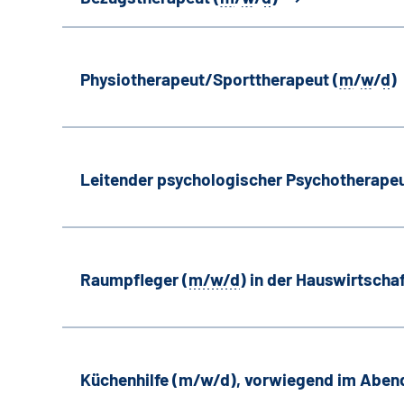
Physiotherapeut/Sporttherapeut (
m
/
w
/
d
)
Leitender psychologischer Psychotherapeu
Raumpfleger (
m/w/d
) in der Hauswirtscha
Küchenhilfe (m/w/d), vorwiegend im Aben