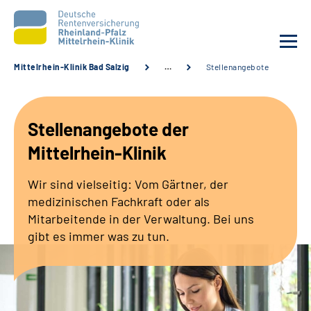
Mittelrhein-Klinik Bad Salzig
…
Stellenangebote
Unsere Klinik
Stellenangebote der
Unsere Angebote
Mittelrhein-Klinik
Ihre Rehabilitation
Wir sind vielseitig: Vom Gärtner, der
medizinischen Fachkraft oder als
Karriere
Mitarbeitende in der Verwaltung. Bei uns
gibt es immer was zu tun.
Zuweisende &
Selbsthilfegruppen
Suche