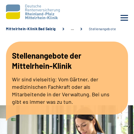
Mittelrhein-Klinik Bad Salzig
…
Stellenangebote
Unsere Klinik
Stellenangebote der
Unsere Angebote
Mittelrhein-Klinik
Ihre Rehabilitation
Wir sind vielseitig: Vom Gärtner, der
medizinischen Fachkraft oder als
Karriere
Mitarbeitende in der Verwaltung. Bei uns
gibt es immer was zu tun.
Zuweisende &
Selbsthilfegruppen
Suche