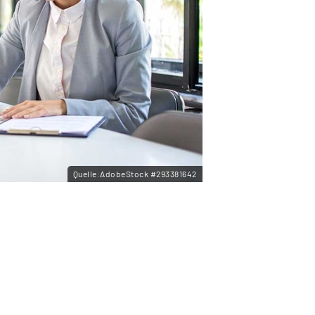
Quelle:AdobeStock #293381642