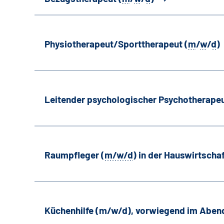
Physiotherapeut/Sporttherapeut (
m
/
w
/
d
)
Leitender psychologischer Psychotherapeu
Raumpfleger (
m/w/d
) in der Hauswirtscha
Küchenhilfe (m/w/d), vorwiegend im Aben