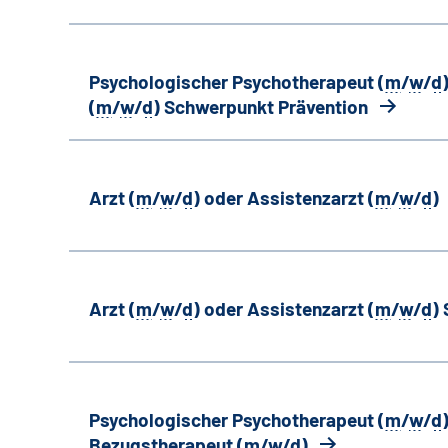
Psychologischer Psychotherapeut (
m
/
w
/
d
(
m
/
w
/
d
) Schwerpunkt Prävention
Arzt (
m
/
w
/
d
) oder Assistenzarzt (
m
/
w
/
d
)
Arzt (
m
/
w
/
d
) oder Assistenzarzt (
m
/
w
/
d
)
Psychologischer Psychotherapeut (
m
/
w
/
d
Bezugstherapeut (
m
/
w
/
d
)