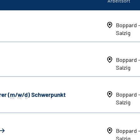
Arbeitsort
Boppard 
Salzig
Boppard 
Salzig
er (
m
/
w
/
d
) Schwerpunkt
Boppard 
Salzig
Boppard 
Salzig