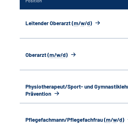
Position
Leitender Oberarzt (
m
/
w
/
d
)
Oberarzt (
m/w/d
)
Physiotherapeut/Sport- und Gymnastiklehr
Prävention
Pflegefachmann/Pflegefachfrau (
m
/
w
/
d
)