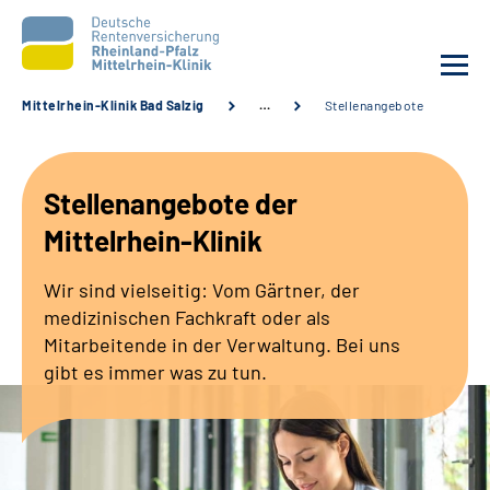
Mittelrhein-Klinik Bad Salzig
…
Stellenangebote
Unsere Klinik
Stellenangebote der
Unsere Angebote
Mittelrhein-Klinik
Ihre Rehabilitation
Wir sind vielseitig: Vom Gärtner, der
medizinischen Fachkraft oder als
Karriere
Mitarbeitende in der Verwaltung. Bei uns
gibt es immer was zu tun.
Zuweisende &
Selbsthilfegruppen
Suche