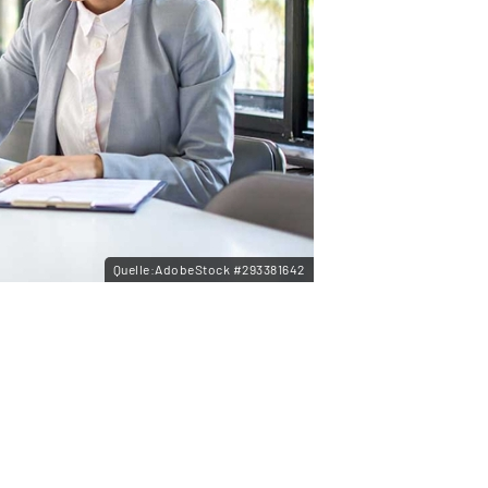
Quelle:AdobeStock #293381642