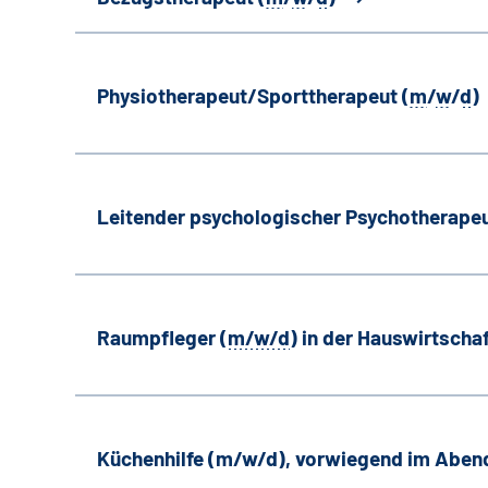
Physiotherapeut/Sporttherapeut (
m
/
w
/
d
)
Leitender psychologischer Psychotherapeu
Raumpfleger (
m/w/d
) in der Hauswirtscha
Küchenhilfe (m/w/d), vorwiegend im Aben