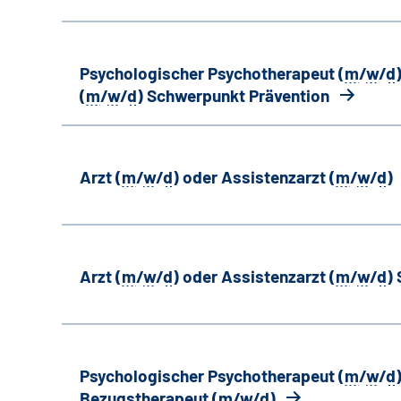
Psychologischer Psychotherapeut (
m
/
w
/
d
(
m
/
w
/
d
) Schwerpunkt Prävention
Arzt (
m
/
w
/
d
) oder Assistenzarzt (
m
/
w
/
d
)
Arzt (
m
/
w
/
d
) oder Assistenzarzt (
m
/
w
/
d
)
Psychologischer Psychotherapeut (
m
/
w
/
d
Bezugstherapeut (
m
/
w
/
d
)