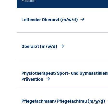
Position
Leitender Oberarzt (
m
/
w
/
d
)
Oberarzt (
m/w/d
)
Physiotherapeut/Sport- und Gymnastiklehr
Prävention
Pflegefachmann/Pflegefachfrau (
m
/
w
/
d
)