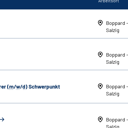
Arbeitsort
Boppard 
Salzig
Boppard 
Salzig
er (
m
/
w
/
d
) Schwerpunkt
Boppard 
Salzig
Boppard 
Salzig