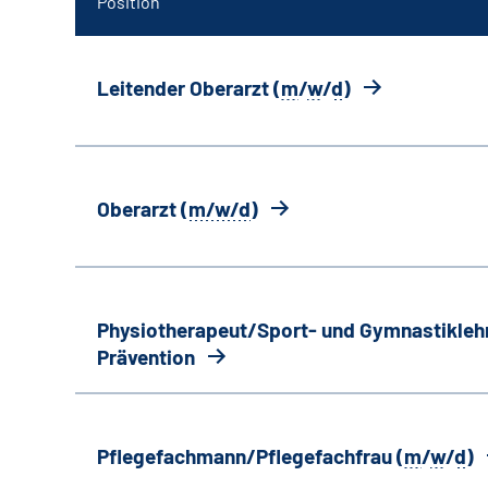
Position
Leitender Oberarzt (
m
/
w
/
d
)
Oberarzt (
m/w/d
)
Physiotherapeut/Sport- und Gymnastiklehr
Prävention
Pflegefachmann/Pflegefachfrau (
m
/
w
/
d
)