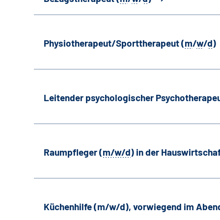
Physiotherapeut/Sporttherapeut (
m
/
w
/
d
)
Leitender psychologischer Psychotherapeu
Raumpfleger (
m/w/d
) in der Hauswirtscha
Küchenhilfe (m/w/d), vorwiegend im Aben