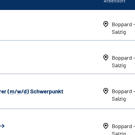
Arbeitsort
Boppard 
Salzig
Boppard 
Salzig
er (
m
/
w
/
d
) Schwerpunkt
Boppard 
Salzig
Boppard 
Salzig