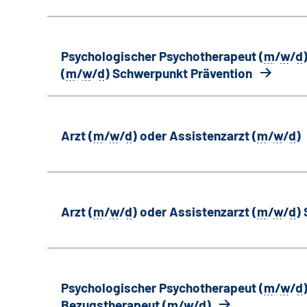
Psychologischer Psychotherapeut (
m
/
w
/
d
(
m
/
w
/
d
) Schwerpunkt Prävention
Arzt (
m
/
w
/
d
) oder Assistenzarzt (
m
/
w
/
d
)
Arzt (
m
/
w
/
d
) oder Assistenzarzt (
m
/
w
/
d
)
Psychologischer Psychotherapeut (
m
/
w
/
d
Bezugstherapeut (
m
/
w
/
d
)