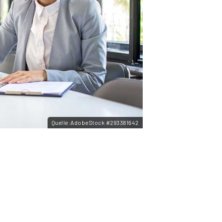
Quelle:AdobeStock #293381642