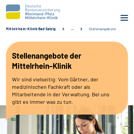
Mittelrhein-Klinik Bad Salzig
…
Stellenangebote
Unsere Klinik
Stellenangebote der
Unsere Angebote
Mittelrhein-Klinik
Ihre Rehabilitation
Wir sind vielseitig: Vom Gärtner, der
medizinischen Fachkraft oder als
Karriere
Mitarbeitende in der Verwaltung. Bei uns
gibt es immer was zu tun.
Zuweisende &
Selbsthilfegruppen
Suche