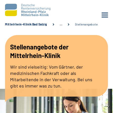
Mittelrhein-Klinik Bad Salzig
…
Stellenangebote
Unsere Klinik
Stellenangebote der
Unsere Angebote
Mittelrhein-Klinik
Ihre Rehabilitation
Wir sind vielseitig: Vom Gärtner, der
medizinischen Fachkraft oder als
Karriere
Mitarbeitende in der Verwaltung. Bei uns
gibt es immer was zu tun.
Zuweisende &
Selbsthilfegruppen
Suche