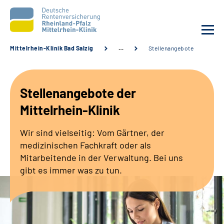
Mittelrhein-Klinik Bad Salzig
…
Stellenangebote
Unsere Klinik
Stellenangebote der
Unsere Angebote
Mittelrhein-Klinik
Ihre Rehabilitation
Wir sind vielseitig: Vom Gärtner, der
medizinischen Fachkraft oder als
Karriere
Mitarbeitende in der Verwaltung. Bei uns
gibt es immer was zu tun.
Zuweisende &
Selbsthilfegruppen
Suche