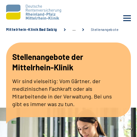
Mittelrhein-Klinik Bad Salzig
…
Stellenangebote
Unsere Klinik
Stellenangebote der
Unsere Angebote
Mittelrhein-Klinik
Ihre Rehabilitation
Wir sind vielseitig: Vom Gärtner, der
medizinischen Fachkraft oder als
Karriere
Mitarbeitende in der Verwaltung. Bei uns
gibt es immer was zu tun.
Zuweisende &
Selbsthilfegruppen
Suche