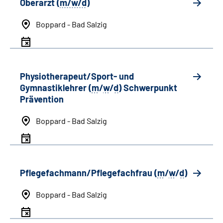
Oberarzt (
m/w/d
)
Boppard - Bad Salzig
Physiotherapeut/Sport- und
Gymnastiklehrer (
m
/
w
/
d
) Schwerpunkt
Prävention
Boppard - Bad Salzig
Pflegefachmann/Pflegefachfrau (
m
/
w
/
d
)
Boppard - Bad Salzig