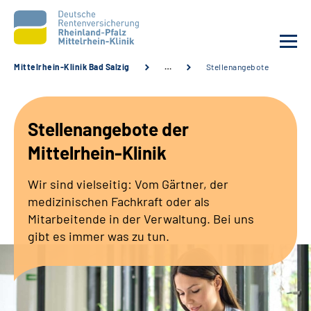
Mittelrhein-Klinik Bad Salzig
…
Stellenangebote
Unsere Klinik
Stellenangebote der
Unsere Angebote
Mittelrhein-Klinik
Ihre Rehabilitation
Wir sind vielseitig: Vom Gärtner, der
medizinischen Fachkraft oder als
Karriere
Mitarbeitende in der Verwaltung. Bei uns
gibt es immer was zu tun.
Zuweisende &
Selbsthilfegruppen
Suche