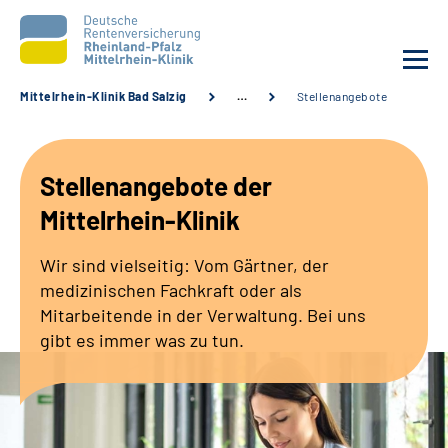
Mittelrhein-Klinik Bad Salzig
…
Stellenangebote
Unsere Klinik
Stellenangebote der
Unsere Angebote
Mittelrhein-Klinik
Ihre Rehabilitation
Wir sind vielseitig: Vom Gärtner, der
medizinischen Fachkraft oder als
Karriere
Mitarbeitende in der Verwaltung. Bei uns
gibt es immer was zu tun.
Zuweisende &
Selbsthilfegruppen
Suche