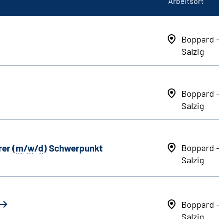
Arbeitsort
Boppard 
Salzig
Boppard 
Salzig
er (
m
/
w
/
d
) Schwerpunkt
Boppard 
Salzig
Boppard 
Salzig