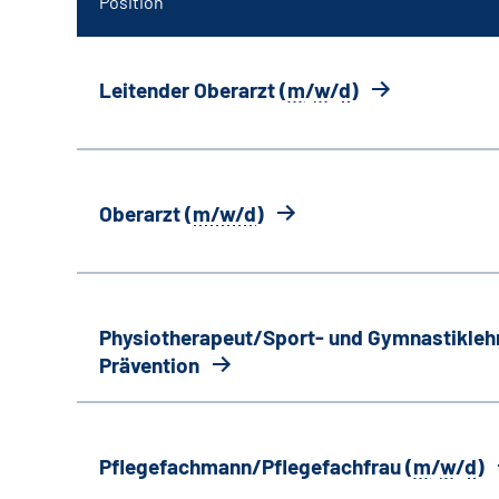
Position
Leitender Oberarzt (
m
/
w
/
d
)
Oberarzt (
m/w/d
)
Physiotherapeut/Sport- und Gymnastiklehr
Prävention
Pflegefachmann/Pflegefachfrau (
m
/
w
/
d
)