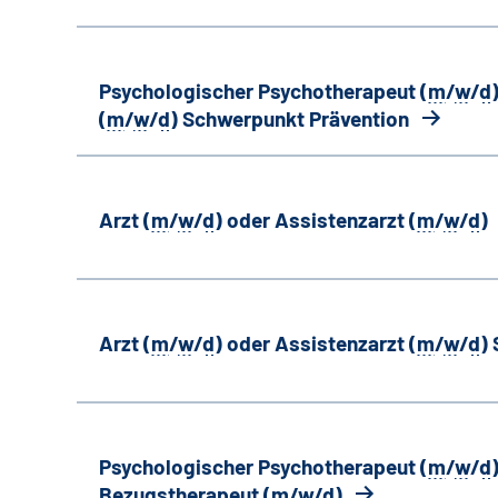
Psychologischer Psychotherapeut (
m
/
w
/
d
(
m
/
w
/
d
) Schwerpunkt Prävention
Arzt (
m
/
w
/
d
) oder Assistenzarzt (
m
/
w
/
d
)
Arzt (
m
/
w
/
d
) oder Assistenzarzt (
m
/
w
/
d
)
Psychologischer Psychotherapeut (
m
/
w
/
d
Bezugstherapeut (
m
/
w
/
d
)