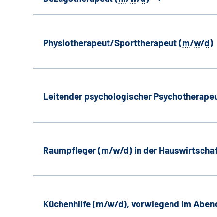
Physiotherapeut/Sporttherapeut (
m
/
w
/
d
)
Leitender psychologischer Psychotherapeu
Raumpfleger (
m/w/d
) in der Hauswirtscha
Küchenhilfe (m/w/d), vorwiegend im Aben