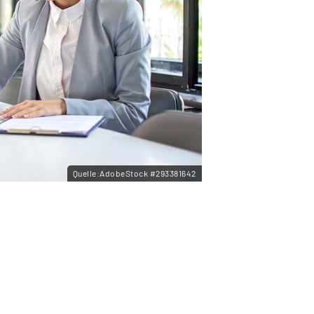
Quelle:AdobeStock #293381642