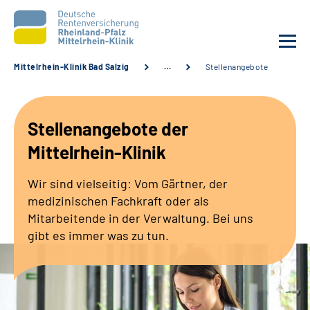
Mittelrhein-Klinik Bad Salzig
…
Stellenangebote
Unsere Klinik
Stellenangebote der
Unsere Angebote
Mittelrhein-Klinik
Ihre Rehabilitation
Wir sind vielseitig: Vom Gärtner, der
medizinischen Fachkraft oder als
Karriere
Mitarbeitende in der Verwaltung. Bei uns
gibt es immer was zu tun.
Zuweisende &
Selbsthilfegruppen
Suche