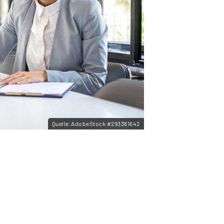
Quelle:AdobeStock #293381642