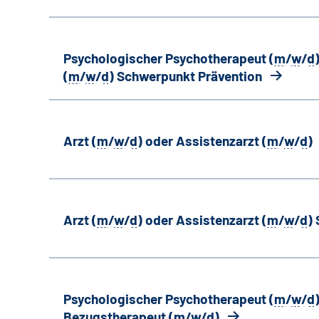
Psychologischer Psychotherapeut (
m
/
w
/
d
(
m
/
w
/
d
) Schwerpunkt Prävention
Arzt (
m
/
w
/
d
) oder Assistenzarzt (
m
/
w
/
d
)
Arzt (
m
/
w
/
d
) oder Assistenzarzt (
m
/
w
/
d
)
Psychologischer Psychotherapeut (
m
/
w
/
d
Bezugstherapeut (
m
/
w
/
d
)