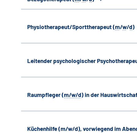
Physiotherapeut/Sporttherapeut (
m
/
w
/
d
)
Leitender psychologischer Psychotherapeu
Raumpfleger (
m/w/d
) in der Hauswirtscha
Küchenhilfe (m/w/d), vorwiegend im Aben