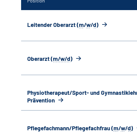
Position
Leitender Oberarzt (
m
/
w
/
d
)
Oberarzt (
m/w/d
)
Physiotherapeut/Sport- und Gymnastiklehr
Prävention
Pflegefachmann/Pflegefachfrau (
m
/
w
/
d
)