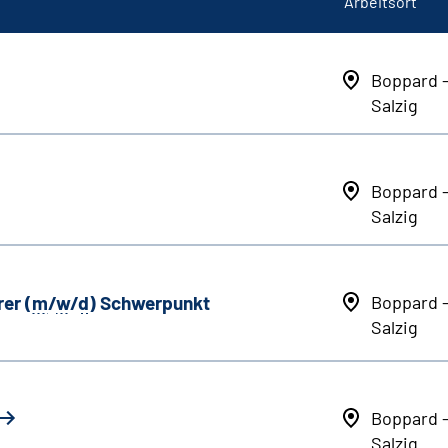
Arbeitsort
Boppard 
Salzig
Boppard 
Salzig
er (
m
/
w
/
d
) Schwerpunkt
Boppard 
Salzig
Boppard 
Salzig