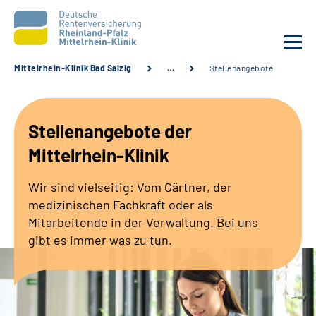
Mittelrhein-Klinik Bad Salzig
…
Stellenangebote
Unsere Klinik
Stellenangebote der
Unsere Angebote
Mittelrhein-Klinik
Ihre Rehabilitation
Wir sind vielseitig: Vom Gärtner, der
medizinischen Fachkraft oder als
Karriere
Mitarbeitende in der Verwaltung. Bei uns
gibt es immer was zu tun.
Zuweisende &
Selbsthilfegruppen
Suche