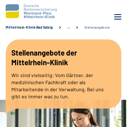
Mittelrhein-Klinik Bad Salzig
…
Stellenangebote
Unsere Klinik
Stellenangebote der
Unsere Angebote
Mittelrhein-Klinik
Ihre Rehabilitation
Wir sind vielseitig: Vom Gärtner, der
medizinischen Fachkraft oder als
Karriere
Mitarbeitende in der Verwaltung. Bei uns
gibt es immer was zu tun.
Zuweisende &
Selbsthilfegruppen
Suche