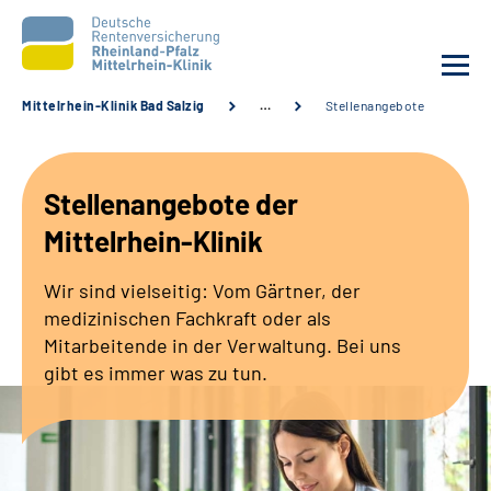
Mittelrhein-Klinik Bad Salzig
…
Stellenangebote
Unsere Klinik
Stellenangebote der
Unsere Angebote
Mittelrhein-Klinik
Ihre Rehabilitation
Wir sind vielseitig: Vom Gärtner, der
medizinischen Fachkraft oder als
Karriere
Mitarbeitende in der Verwaltung. Bei uns
gibt es immer was zu tun.
Zuweisende &
Selbsthilfegruppen
Suche