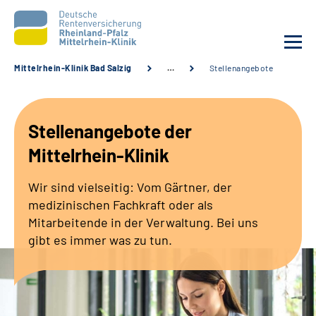
Mittelrhein-Klinik Bad Salzig
…
Stellenangebote
Unsere Klinik
Stellenangebote der
Unsere Angebote
Mittelrhein-Klinik
Ihre Rehabilitation
Wir sind vielseitig: Vom Gärtner, der
medizinischen Fachkraft oder als
Karriere
Mitarbeitende in der Verwaltung. Bei uns
gibt es immer was zu tun.
Zuweisende &
Selbsthilfegruppen
Suche