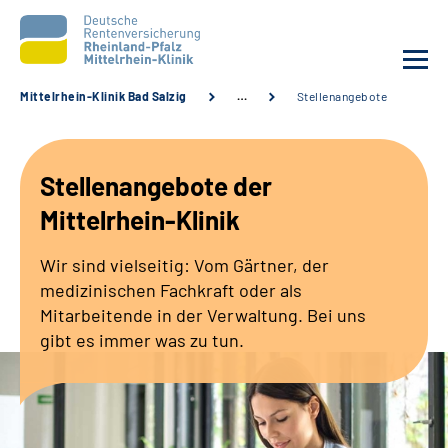
Mittelrhein-Klinik Bad Salzig
…
Stellenangebote
Unsere Klinik
Stellenangebote der
Unsere Angebote
Mittelrhein-Klinik
Ihre Rehabilitation
Wir sind vielseitig: Vom Gärtner, der
medizinischen Fachkraft oder als
Karriere
Mitarbeitende in der Verwaltung. Bei uns
gibt es immer was zu tun.
Zuweisende &
Selbsthilfegruppen
Suche