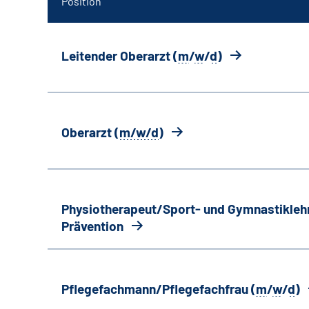
Position
Leitender Oberarzt (
m
/
w
/
d
)
Oberarzt (
m/w/d
)
Physiotherapeut/Sport- und Gymnastiklehr
Prävention
Pflegefachmann/Pflegefachfrau (
m
/
w
/
d
)