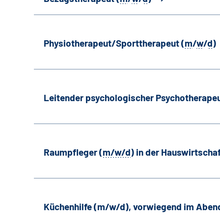
Physiotherapeut/Sporttherapeut (
m
/
w
/
d
)
Leitender psychologischer Psychotherapeu
Raumpfleger (
m/w/d
) in der Hauswirtscha
Küchenhilfe (m/w/d), vorwiegend im Aben