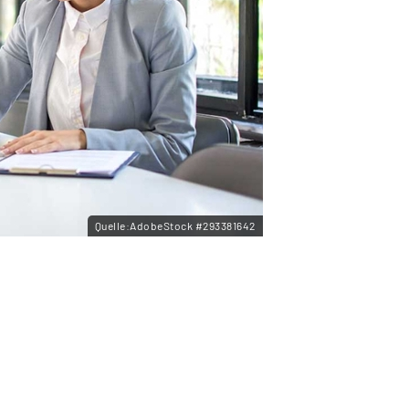
Quelle:AdobeStock #293381642