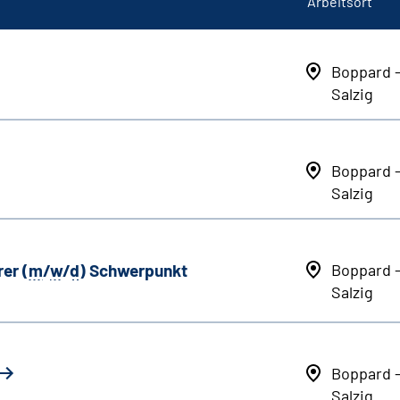
Arbeitsort
Boppard 
Salzig
Boppard 
Salzig
er (
m
/
w
/
d
) Schwerpunkt
Boppard 
Salzig
Boppard 
Salzig