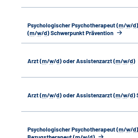
Psychologischer Psychotherapeut (
m
/
w
/
d
(
m
/
w
/
d
) Schwerpunkt Prävention
Arzt (
m
/
w
/
d
) oder Assistenzarzt (
m
/
w
/
d
)
Arzt (
m
/
w
/
d
) oder Assistenzarzt (
m
/
w
/
d
)
Psychologischer Psychotherapeut (
m
/
w
/
d
Bezugstherapeut (
m
/
w
/
d
)