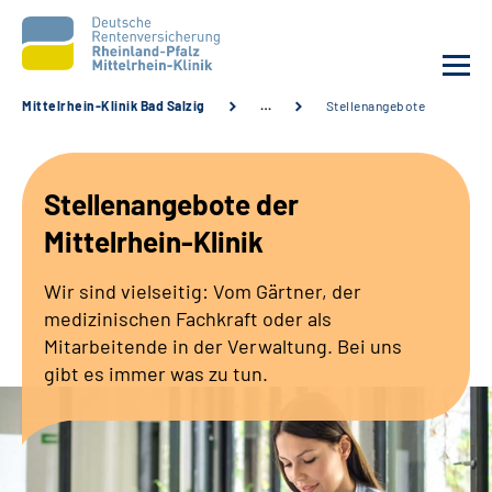
Mittelrhein-Klinik Bad Salzig
…
Stellenangebote
Unsere Klinik
Stellenangebote der
Unsere Angebote
Mittelrhein-Klinik
Ihre Rehabilitation
Wir sind vielseitig: Vom Gärtner, der
medizinischen Fachkraft oder als
Karriere
Mitarbeitende in der Verwaltung. Bei uns
gibt es immer was zu tun.
Zuweisende &
Selbsthilfegruppen
Suche