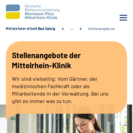
Mittelrhein-Klinik Bad Salzig
…
Stellenangebote
Unsere Klinik
Stellenangebote der
Unsere Angebote
Mittelrhein-Klinik
Ihre Rehabilitation
Wir sind vielseitig: Vom Gärtner, der
medizinischen Fachkraft oder als
Karriere
Mitarbeitende in der Verwaltung. Bei uns
gibt es immer was zu tun.
Zuweisende &
Selbsthilfegruppen
Suche