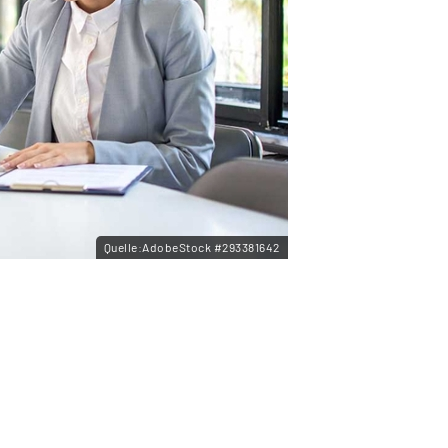
Quelle:AdobeStock #293381642