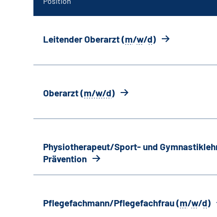
Position
Leitender Oberarzt (
m
/
w
/
d
)
Oberarzt (
m/w/d
)
Physiotherapeut/Sport- und Gymnastiklehr
Prävention
Pflegefachmann/Pflegefachfrau (
m
/
w
/
d
)