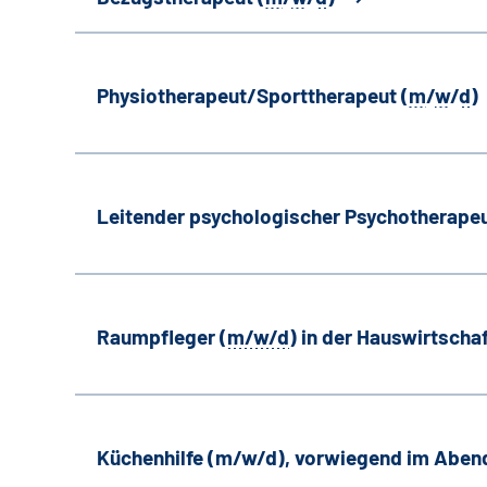
Physiotherapeut/Sporttherapeut (
m
/
w
/
d
)
Leitender psychologischer Psychotherapeu
Raumpfleger (
m/w/d
) in der Hauswirtscha
Küchenhilfe (m/w/d), vorwiegend im Aben