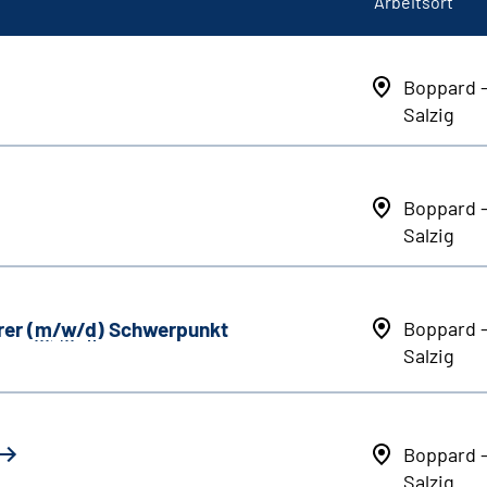
Arbeitsort
Boppard 
Salzig
Boppard 
Salzig
er (
m
/
w
/
d
) Schwerpunkt
Boppard 
Salzig
Boppard 
Salzig