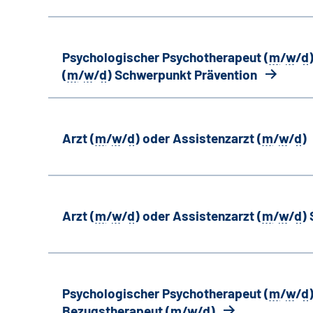
Psychologischer Psychotherapeut (
m
/
w
/
d
(
m
/
w
/
d
) Schwerpunkt Prävention
Arzt (
m
/
w
/
d
) oder Assistenzarzt (
m
/
w
/
d
)
Arzt (
m
/
w
/
d
) oder Assistenzarzt (
m
/
w
/
d
)
Psychologischer Psychotherapeut (
m
/
w
/
d
Bezugstherapeut (
m
/
w
/
d
)