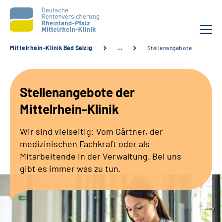
Mittelrhein-Klinik Bad Salzig
…
Stellenangebote
Unsere Klinik
Stellenangebote der
Unsere Angebote
Mittelrhein-Klinik
Ihre Rehabilitation
Wir sind vielseitig: Vom Gärtner, der
medizinischen Fachkraft oder als
Karriere
Mitarbeitende in der Verwaltung. Bei uns
gibt es immer was zu tun.
Zuweisende &
Selbsthilfegruppen
Suche