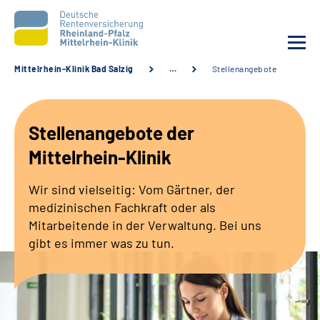
Mittelrhein-Klinik Bad Salzig
…
Stellenangebote
Unsere Klinik
Stellenangebote der
Unsere Angebote
Mittelrhein-Klinik
Ihre Rehabilitation
Wir sind vielseitig: Vom Gärtner, der
medizinischen Fachkraft oder als
Karriere
Mitarbeitende in der Verwaltung. Bei uns
gibt es immer was zu tun.
Zuweisende &
Selbsthilfegruppen
Suche