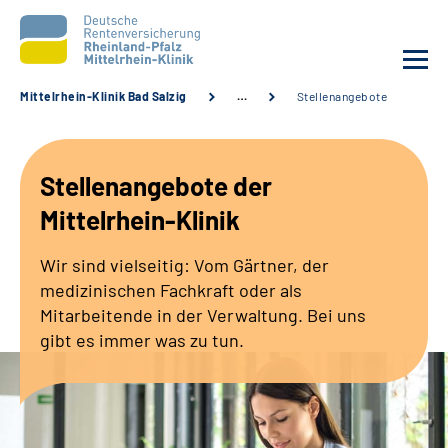
Mittelrhein-Klinik Bad Salzig
…
Stellenangebote
Unsere Klinik
Stellenangebote der
Unsere Angebote
Mittelrhein-Klinik
Ihre Rehabilitation
Wir sind vielseitig: Vom Gärtner, der
medizinischen Fachkraft oder als
Karriere
Mitarbeitende in der Verwaltung. Bei uns
gibt es immer was zu tun.
Zuweisende &
Selbsthilfegruppen
Suche