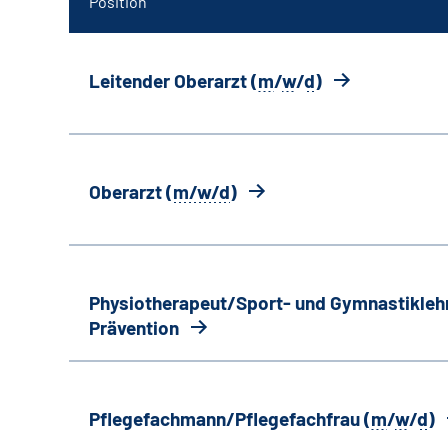
Position
Leitender Oberarzt (
m
/
w
/
d
)
Oberarzt (
m/w/d
)
Physiotherapeut/Sport- und Gymnastiklehr
Prävention
Pflegefachmann/Pflegefachfrau (
m
/
w
/
d
)