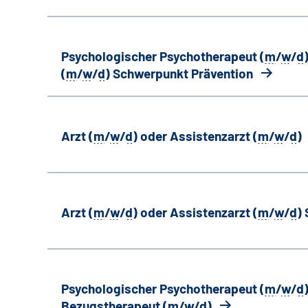
Psychologischer Psychotherapeut (
m
/
w
/
d
(
m
/
w
/
d
) Schwerpunkt Prävention
Arzt (
m
/
w
/
d
) oder Assistenzarzt (
m
/
w
/
d
)
Arzt (
m
/
w
/
d
) oder Assistenzarzt (
m
/
w
/
d
)
Psychologischer Psychotherapeut (
m
/
w
/
d
Bezugstherapeut (
m
/
w
/
d
)