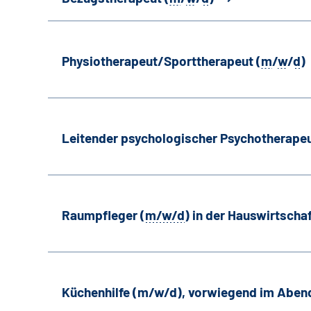
Physiotherapeut/Sporttherapeut (
m
/
w
/
d
)
Leitender psychologischer Psychotherapeu
Raumpfleger (
m/w/d
) in der Hauswirtscha
Küchenhilfe (m/w/d), vorwiegend im Aben