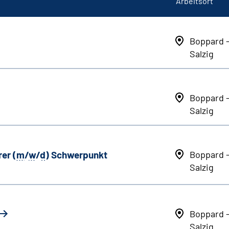
Arbeitsort
Boppard 
Salzig
Boppard 
Salzig
er (
m
/
w
/
d
) Schwerpunkt
Boppard 
Salzig
Boppard 
Salzig