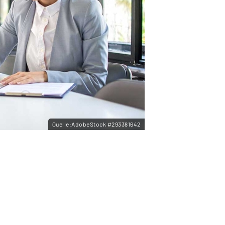
Quelle:AdobeStock #293381642