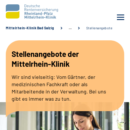
Mittelrhein-Klinik Bad Salzig
…
Stellenangebote
Unsere Klinik
Stellenangebote der
Unsere Angebote
Mittelrhein-Klinik
Ihre Rehabilitation
Wir sind vielseitig: Vom Gärtner, der
medizinischen Fachkraft oder als
Karriere
Mitarbeitende in der Verwaltung. Bei uns
gibt es immer was zu tun.
Zuweisende &
Selbsthilfegruppen
Suche