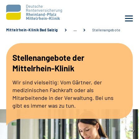
Mittelrhein-Klinik Bad Salzig
…
Stellenangebote
Unsere Klinik
Stellenangebote der
Unsere Angebote
Mittelrhein-Klinik
Ihre Rehabilitation
Wir sind vielseitig: Vom Gärtner, der
medizinischen Fachkraft oder als
Karriere
Mitarbeitende in der Verwaltung. Bei uns
gibt es immer was zu tun.
Zuweisende &
Selbsthilfegruppen
Suche